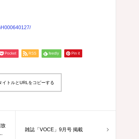
slnH000640127/
Pocket
RSS
feedly
Pin it
タイトルとURLをコピーする
開放
雑誌「VOCE」9月号 掲載
ー