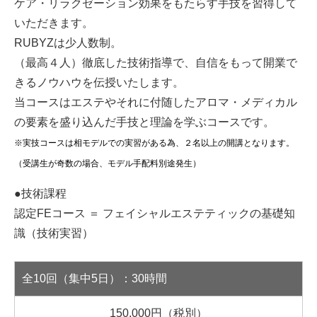
ケア・リラクゼーション効果をもたらす手技を習得して
いただきます。
RUBYZは少人数制。
（最高４人）徹底した技術指導で、自信をもって開業で
きるノウハウを伝授いたします。
当コースはエステやそれに付随したアロマ・メディカル
の要素を盛り込んだ手技と理論を学ぶコースです。
※実技コースは相モデルでの実習がある為、２名以上の開講となります。
（受講生が奇数の場合、モデル手配料別途発生）
●技術課程
認定FEコース ＝ フェイシャルエステティックの基礎知
識（技術実習）
全10回（集中5日）：30時間
150,000円（税別）