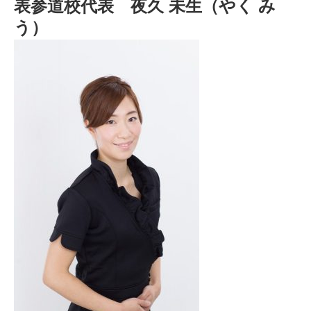
表参道校代表 夜久 未生（やく み
う）