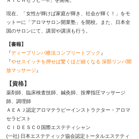
ＡＴＣＨセラピー®︎」を開発。
現在、「女性が輝けば家庭が輝き、社会が輝く！」をモ
ットーに「アロマサロン開業塾」を開校。また、日本全
国のサロンにて、講習や講演も行う。
【書籍】
『
ディープリンパ療法コンプリートブック
』
『
やせスイッチを押せば驚くほど細くなる 深部リンパ開
放マッサージ
』
【資格】
薬剤師、臨床検査技師、鍼灸師、按摩指圧マッサージ
師、調理師
ＡＥＡＪ認定アロマテラピーインストラクター・アロマ
セラピスト
ＣＩＤＥＳＣＯ国際エステティシャン
(一社) 日本エステティック協会認定トータルエステティ